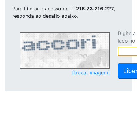
Para liberar o acesso
do IP
216.73.216.227
,
responda ao desafio abaixo.
Digite 
lado no
[trocar imagem]