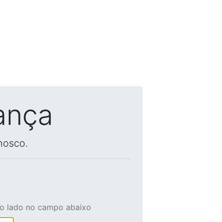
ança
nosco.
ao lado no campo abaixo