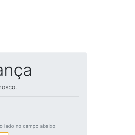
ança
nosco.
ao lado no campo abaixo