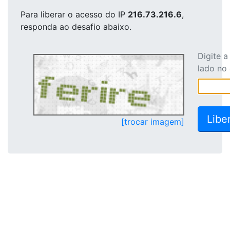
Para liberar o acesso
do IP
216.73.216.6
,
responda ao desafio abaixo.
Digite 
lado no
[trocar imagem]