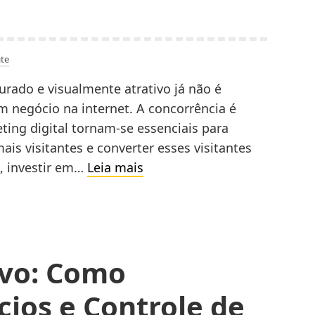
te
urado e visualmente atrativo já não é
um negócio na internet. A concorrência é
eting digital tornam-se essenciais para
mais visitantes e converter esses visitantes
Estratégias
o, investir em…
Leia mais
De
Marketing
Digital
Para
ivo: Como
Potencializar
Seu
cios e Controle de
Site