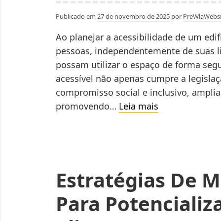
Publicado em
27 de novembro de 2025
por
PreWlaWebsi
Ao planejar a acessibilidade de um edif
pessoas, independentemente de suas lim
possam utilizar o espaço de forma segu
acessível não apenas cumpre a legisl
compromisso social e inclusivo, ampl
O
promovendo…
Leia mais
Que
Considerar
Ao
Planejar
Estratégias De M
A
Acessibilidade
Para Potencializa
De
Um