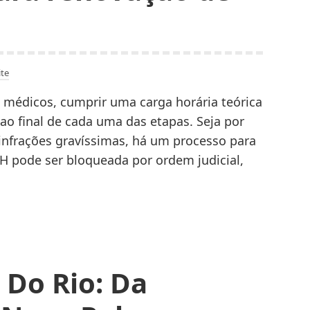
Desempenho
Para
Sua
Casa
te
 médicos, cumprir uma carga horária teórica
 ao final de cada uma das etapas. Seja por
 infrações gravíssimas, há um processo para
NH pode ser bloqueada por ordem judicial,
pedimentos
ra
novação
H
 Do Rio: Da