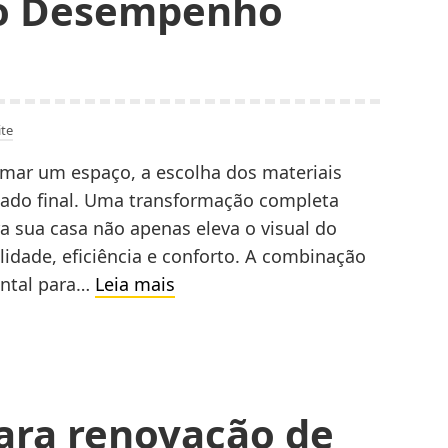
to Desempenho
de
Gastos
te
rmar um espaço, a escolha dos materiais
ultado final. Uma transformação completa
 sua casa não apenas eleva o visual do
dade, eficiência e conforto. A combinação
Transformação
ental para…
Leia mais
Completa
Com
Materiais
De
ra renovação de
Alto