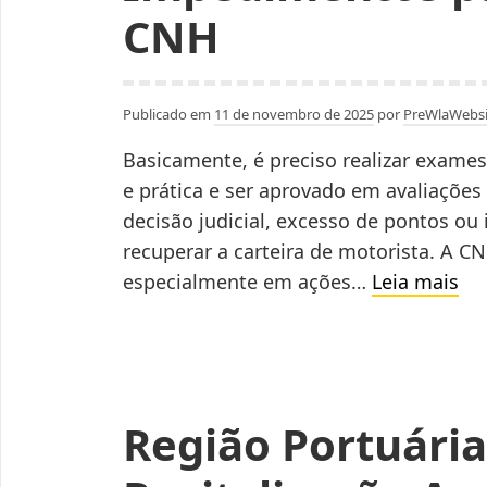
CNH
Publicado em
11 de novembro de 2025
por
PreWlaWebsi
Basicamente, é preciso realizar exames
e prática e ser aprovado em avaliações
decisão judicial, excesso de pontos ou
recuperar a carteira de motorista. A C
Im
especialmente em ações…
Leia mais
pa
re
de
CN
Região Portuária