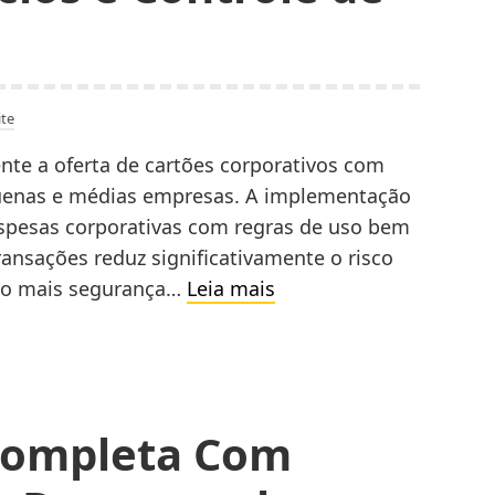
E
Atrair
Clientes
te
nte a oferta de cartões corporativos com
equenas e médias empresas. A implementação
espesas corporativas com regras de uso bem
ransações reduz significativamente o risco
Cartão
ndo mais segurança…
Leia mais
Corporativo:
Como
Funciona,
Benefícios
Completa Com
e
Controle