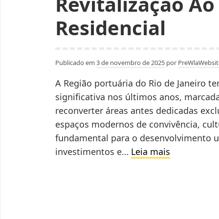
Revitalização Ao
Residencial
Publicado em
3 de novembro de 2025
por
PreWlaWebsit
A Região portuária do Rio de Janeiro 
significativa nos últimos anos, marcad
reconverter áreas antes dedicadas exc
espaços modernos de convivência, cul
fundamental para o desenvolvimento ur
Região
investimentos e…
Leia mais
Portuária
Do
Rio:
Da