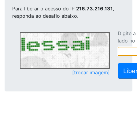
Para liberar o acesso
do IP
216.73.216.131
,
responda ao desafio abaixo.
Digite 
lado no
[trocar imagem]