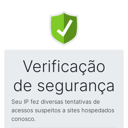
Verificação
de segurança
Seu IP fez diversas tentativas de
acessos suspeitos a sites hospedados
conosco.