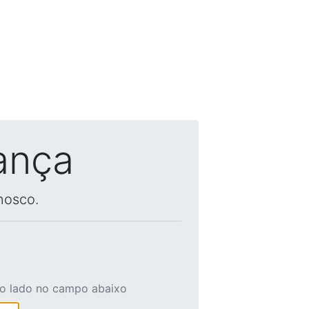
ança
nosco.
ao lado no campo abaixo