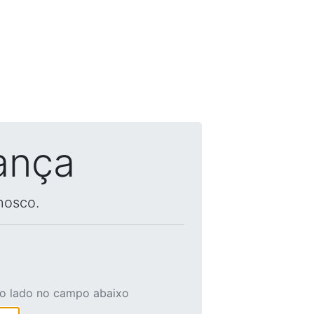
ança
nosco.
ao lado no campo abaixo