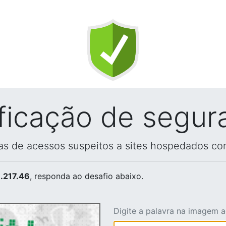
ificação de segur
vas de acessos suspeitos a sites hospedados co
.217.46
, responda ao desafio abaixo.
Digite a palavra na imagem 