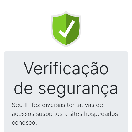
Verificação
de segurança
Seu IP fez diversas tentativas de
acessos suspeitos a sites hospedados
conosco.