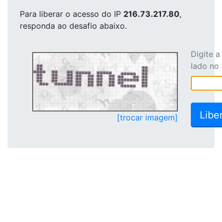
Para liberar o acesso
do IP
216.73.217.80
,
responda ao desafio abaixo.
Digite 
lado no
[trocar imagem]