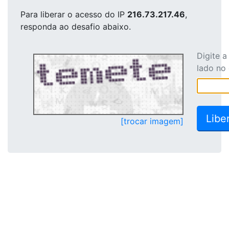
Para liberar o acesso
do IP
216.73.217.46
,
responda ao desafio abaixo.
Digite 
lado no
[trocar imagem]