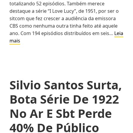
totalizando 52 episódios. Também merece
destaque a série “I Love Lucy”, de 1951, por ser o
sitcom que fez crescer a audiência da emissora
CBS como nenhuma outra tinha feito até aquele
ano. Com 194 episódios distribuídos em seis…
Leia
Silvio
mais
Santos
Surta,
Bota
Série
De
Silvio Santos Surta,
1922
No
Bota Série De 1922
Ar
E
No Ar E Sbt Perde
Sbt
Perde
40% De Público
40%