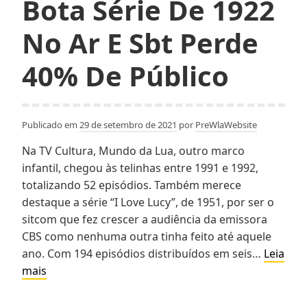
Bota Série De 1922
Ar
E
No Ar E Sbt Perde
Sbt
Perde
40% De Público
40%
De
Público
Publicado em
29 de setembro de 2021
por
PreWlaWebsite
Na TV Cultura, Mundo da Lua, outro marco
infantil, chegou às telinhas entre 1991 e 1992,
totalizando 52 episódios. Também merece
destaque a série “I Love Lucy”, de 1951, por ser o
sitcom que fez crescer a audiência da emissora
CBS como nenhuma outra tinha feito até aquele
ano. Com 194 episódios distribuídos em seis…
Leia
Silvio
mais
Santos
Surta,