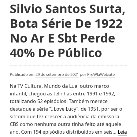
em
Silvio Santos Surta,
2025?
Saiba
Bota Série De 1922
o
Limite
No Ar E Sbt Perde
Atual
40% De Público
Publicado em
29 de setembro de 2021
por
PreWlaWebsite
Na TV Cultura, Mundo da Lua, outro marco
infantil, chegou às telinhas entre 1991 e 1992,
totalizando 52 episódios. Também merece
destaque a série “I Love Lucy”, de 1951, por ser o
sitcom que fez crescer a audiência da emissora
CBS como nenhuma outra tinha feito até aquele
ano. Com 194 episódios distribuídos em seis…
Leia