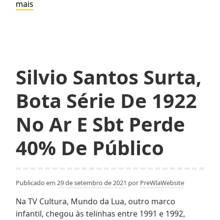
Silvio
mais
Santos
Surta,
Bota
Série
De
Silvio Santos Surta,
1922
No
Bota Série De 1922
Ar
E
No Ar E Sbt Perde
Sbt
Perde
40% De Público
40%
De
Público
Publicado em
29 de setembro de 2021
por
PreWlaWebsite
Na TV Cultura, Mundo da Lua, outro marco
infantil, chegou às telinhas entre 1991 e 1992,