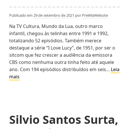
De
Público
Publicado em
29 de setembro de 2021
por
PreWlaWebsite
Na TV Cultura, Mundo da Lua, outro marco
infantil, chegou às telinhas entre 1991 e 1992,
totalizando 52 episódios. Também merece
destaque a série “I Love Lucy”, de 1951, por ser o
sitcom que fez crescer a audiência da emissora
CBS como nenhuma outra tinha feito até aquele
ano. Com 194 episódios distribuídos em seis…
Leia
Silvio
mais
Santos
Surta,
Bota
Série
De
Silvio Santos Surta,
1922
No