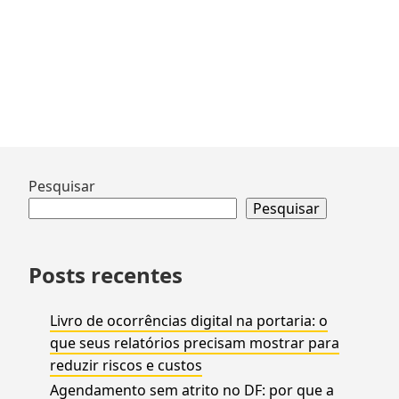
Bota
Série
De
1922
No
Ar
E
Sbt
Ir
Pesquisar
Perde
para
Pesquisar
40%
rodapé
De
Público
Posts recentes
Livro de ocorrências digital na portaria: o
que seus relatórios precisam mostrar para
reduzir riscos e custos
Agendamento sem atrito no DF: por que a