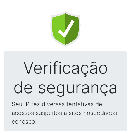
Verificação
de segurança
Seu IP fez diversas tentativas de
acessos suspeitos a sites hospedados
conosco.