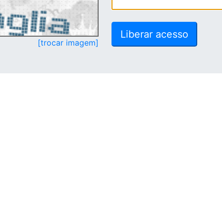
[trocar imagem]