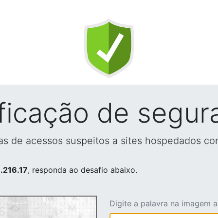
ificação de segur
vas de acessos suspeitos a sites hospedados co
.216.17
, responda ao desafio abaixo.
Digite a palavra na imagem 