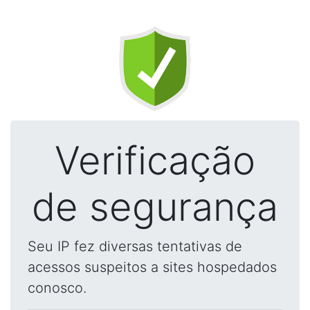
Verificação
de segurança
Seu IP fez diversas tentativas de
acessos suspeitos a sites hospedados
conosco.