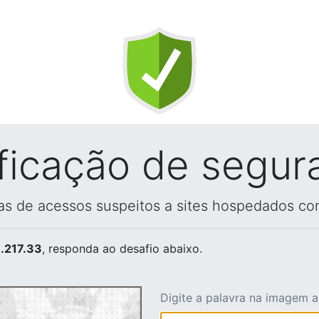
ificação de segur
vas de acessos suspeitos a sites hospedados co
.217.33
, responda ao desafio abaixo.
Digite a palavra na imagem 