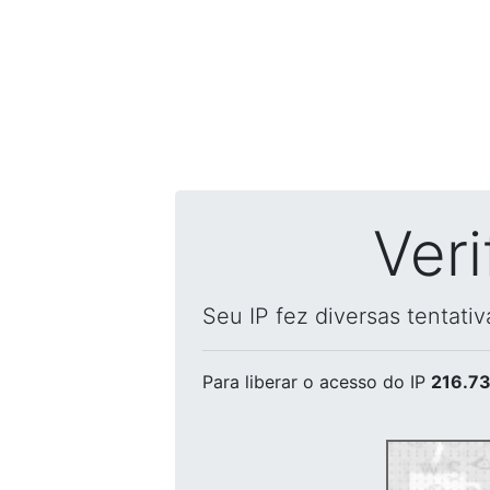
Ver
Seu IP fez diversas tentati
Para liberar o acesso
do IP
216.73