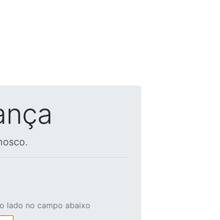
ança
nosco.
ao lado no campo abaixo