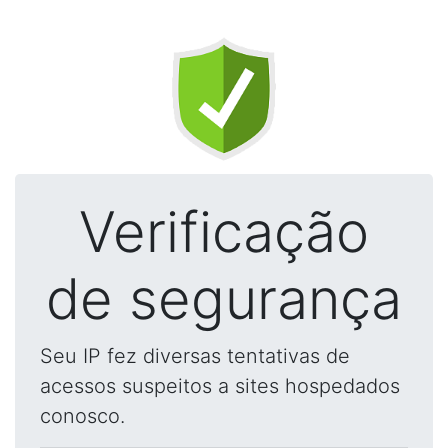
Verificação
de segurança
Seu IP fez diversas tentativas de
acessos suspeitos a sites hospedados
conosco.