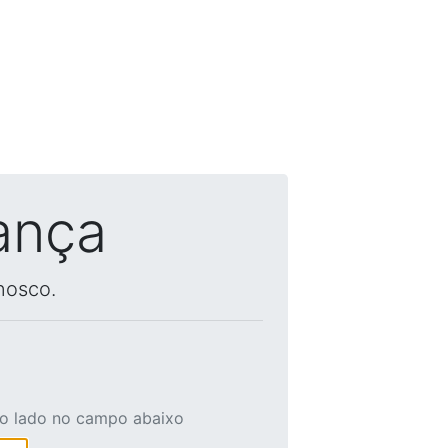
ança
nosco.
ao lado no campo abaixo