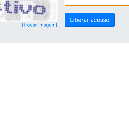
[trocar imagem]