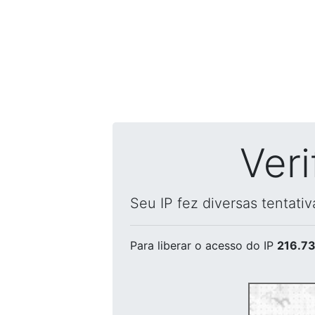
Ver
Seu IP fez diversas tentati
Para liberar o acesso
do IP
216.73