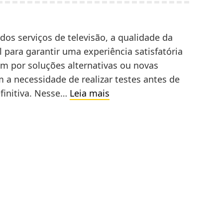
dos serviços de televisão, a qualidade da
para garantir uma experiência satisfatória
em por soluções alternativas ou novas
a necessidade de realizar testes antes de
Testes
finitiva. Nesse…
Leia mais
de
IPTV
Sem
Compromisso:
Avalie
a
Qualidade
e
Estabilidade