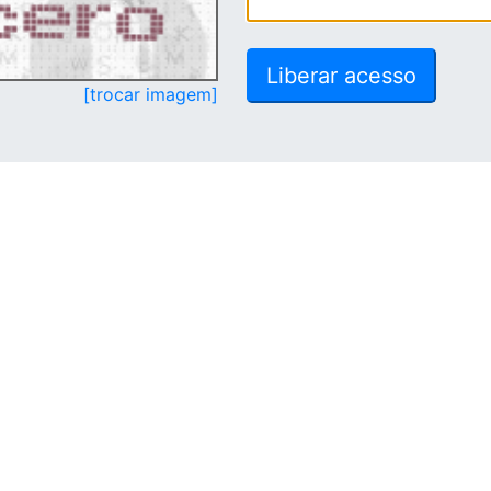
[trocar imagem]