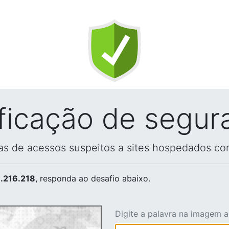
ificação de segur
vas de acessos suspeitos a sites hospedados co
.216.218
, responda ao desafio abaixo.
Digite a palavra na imagem 