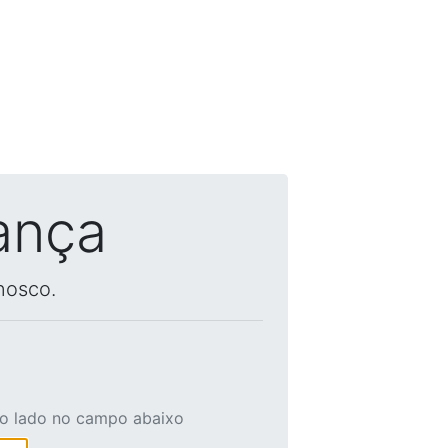
ança
nosco.
ao lado no campo abaixo