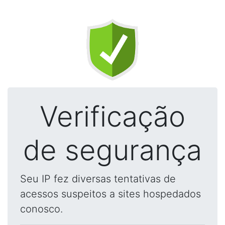
Verificação
de segurança
Seu IP fez diversas tentativas de
acessos suspeitos a sites hospedados
conosco.