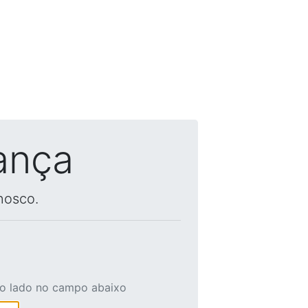
ança
nosco.
ao lado no campo abaixo