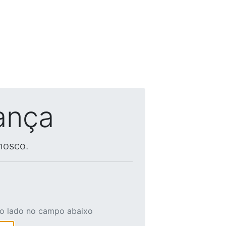
ança
nosco.
ao lado no campo abaixo