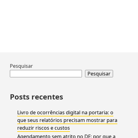
uma
obra:
como
organizar
e
executar
um
bom
projeto
Ir
Pesquisar
para
Pesquisar
rodapé
Posts recentes
Livro de ocorrências digital na portaria: o
que seus relatórios precisam mostrar para
reduzir riscos e custos
Agendamento sem atrito no DF: por que a