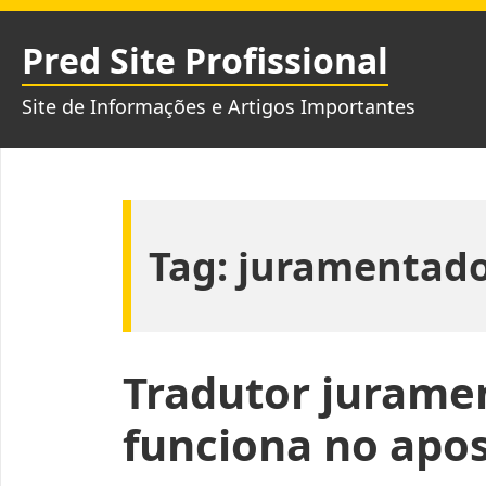
Pular
para
Pred Site Profissional
o
conteúdo
Site de Informações e Artigos Importantes
Tag:
juramentad
Tradutor jurame
funciona no apo