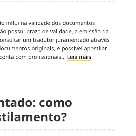
o influi na validade dos documentos
dão possui prazo de validade, a emissão da
consultar um tradutor juramentado através
ocumentos originais, é possível apostilar
Tradutor
 conta com profissionais…
Leia mais
juramentado:
como
funciona
no
ntado: como
apostilamento?
stilamento?