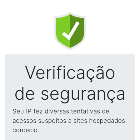
Verificação
de segurança
Seu IP fez diversas tentativas de
acessos suspeitos a sites hospedados
conosco.