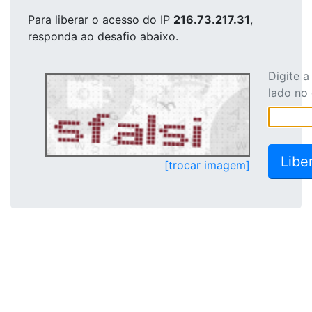
Para liberar o acesso
do IP
216.73.217.31
,
responda ao desafio abaixo.
Digite 
lado no
[trocar imagem]