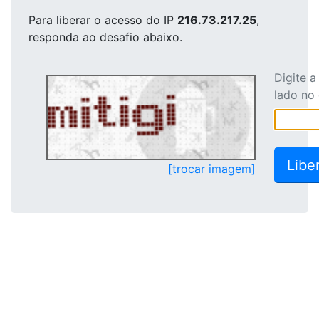
Para liberar o acesso
do IP
216.73.217.25
,
responda ao desafio abaixo.
Digite 
lado no
[trocar imagem]