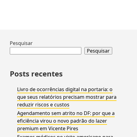
Tudo
sobr
a
Carte
Nacio
de
Ir
Pesquisar
Habil
para
Pesquisar
rodapé
Posts recentes
Livro de ocorrências digital na portaria: o
que seus relatórios precisam mostrar para
reduzir riscos e custos
Agendamento sem atrito no DF: por que a
eficiência virou o novo padrão do lazer
premium em Vicente Pires