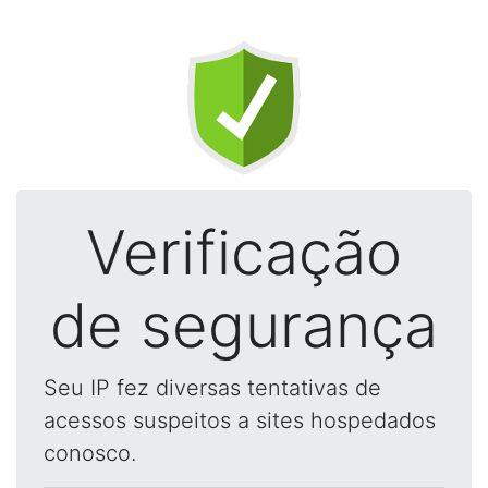
Verificação
de segurança
Seu IP fez diversas tentativas de
acessos suspeitos a sites hospedados
conosco.