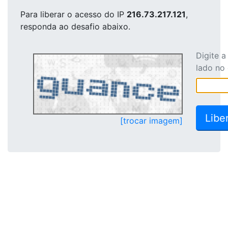
Para liberar o acesso
do IP
216.73.217.121
,
responda ao desafio abaixo.
Digite 
lado no
[trocar imagem]