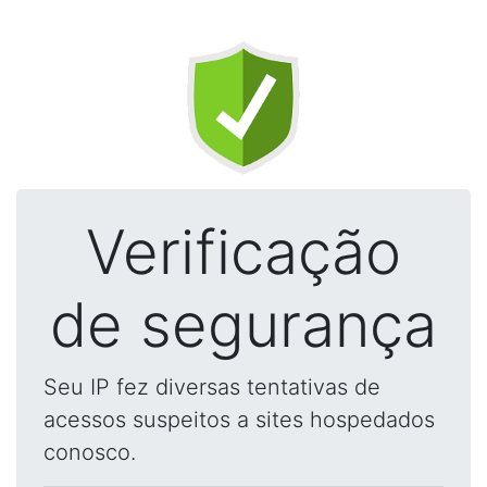
Verificação
de segurança
Seu IP fez diversas tentativas de
acessos suspeitos a sites hospedados
conosco.