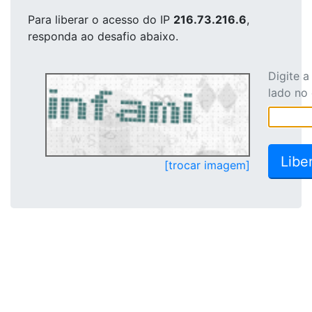
Para liberar o acesso
do IP
216.73.216.6
,
responda ao desafio abaixo.
Digite 
lado no
[trocar imagem]