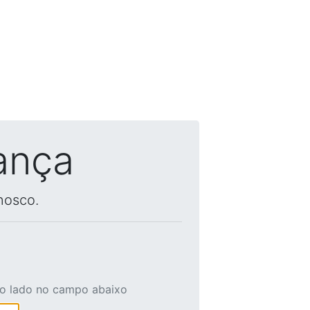
ança
nosco.
ao lado no campo abaixo