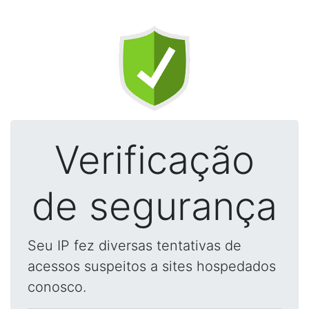
Verificação
de segurança
Seu IP fez diversas tentativas de
acessos suspeitos a sites hospedados
conosco.