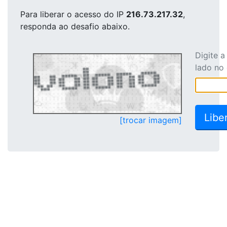
Para liberar o acesso
do IP
216.73.217.32
,
responda ao desafio abaixo.
Digite 
lado no
[trocar imagem]