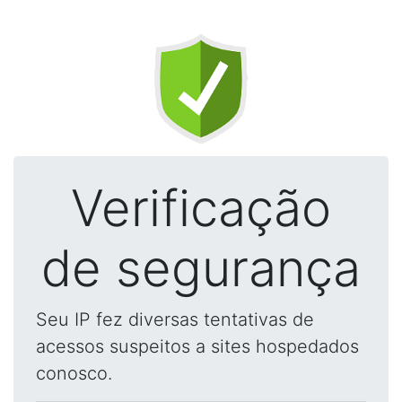
Verificação
de segurança
Seu IP fez diversas tentativas de
acessos suspeitos a sites hospedados
conosco.