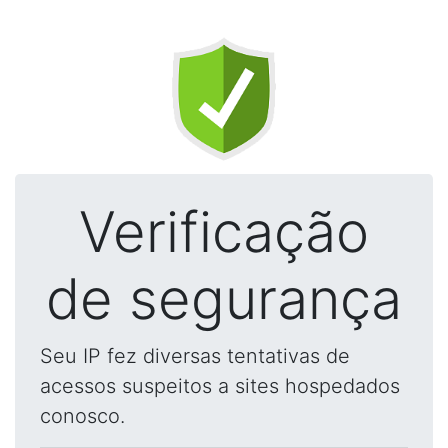
Verificação
de segurança
Seu IP fez diversas tentativas de
acessos suspeitos a sites hospedados
conosco.