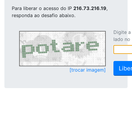
Para liberar o acesso
do IP
216.73.216.19
,
responda ao desafio abaixo.
Digite 
lado no
[trocar imagem]