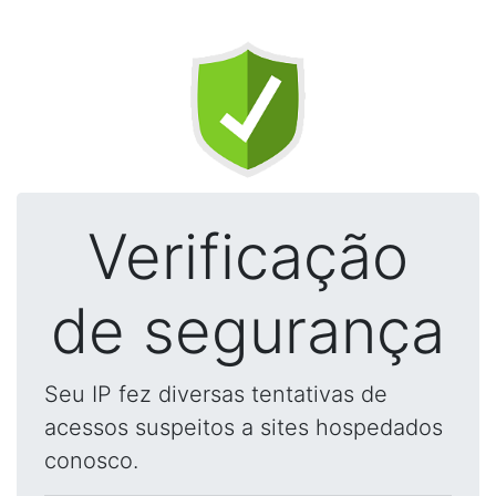
Verificação
de segurança
Seu IP fez diversas tentativas de
acessos suspeitos a sites hospedados
conosco.