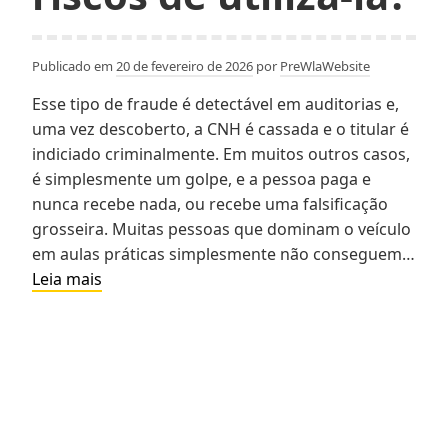
Publicado em
20 de fevereiro de 2026
por
PreWlaWebsite
Esse tipo de fraude é detectável em auditorias e,
uma vez descoberto, a CNH é cassada e o titular é
indiciado criminalmente. Em muitos outros casos,
é simplesmente um golpe, e a pessoa paga e
nunca recebe nada, ou recebe uma falsificação
grosseira. Muitas pessoas que dominam o veículo
em aulas práticas simplesmente não conseguem…
O
Leia mais
que
é
CNH
quente?
Existem
riscos