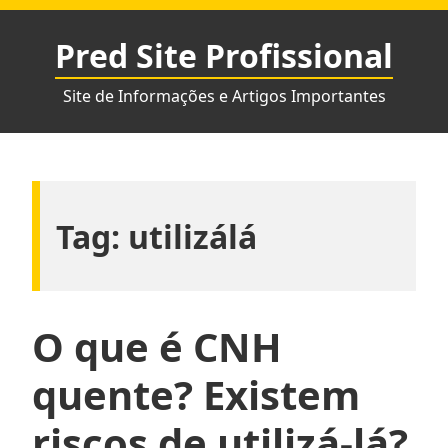
Pular
para
Pred Site Profissional
o
conteúdo
Site de Informações e Artigos Importantes
Tag:
utilizálá
O que é CNH
quente? Existem
riscos de utilizá-lá?