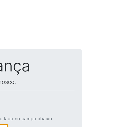
ança
nosco.
ao lado no campo abaixo