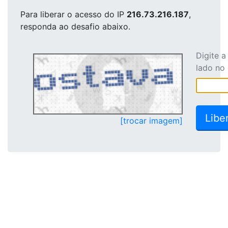
Para liberar o acesso
do IP
216.73.216.187
,
responda ao desafio abaixo.
Digite 
lado no
[trocar imagem]