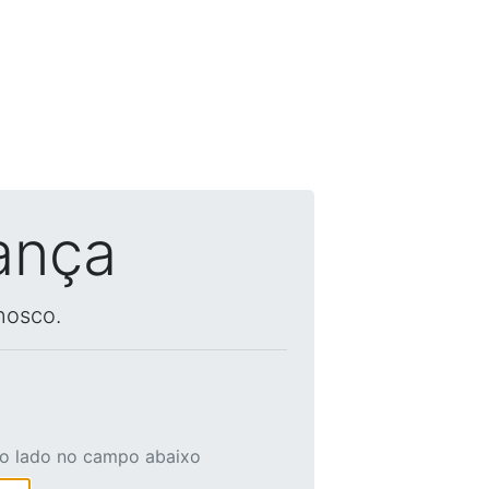
ança
nosco.
ao lado no campo abaixo