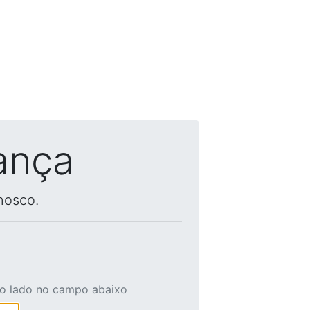
ança
nosco.
ao lado no campo abaixo