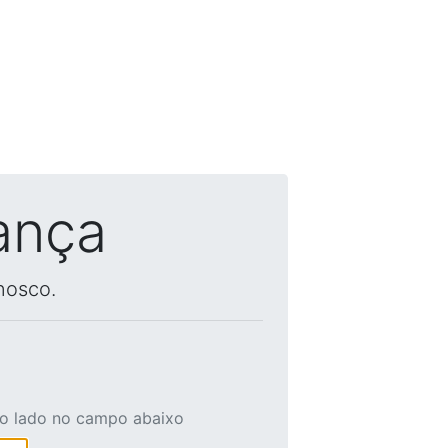
ança
nosco.
ao lado no campo abaixo