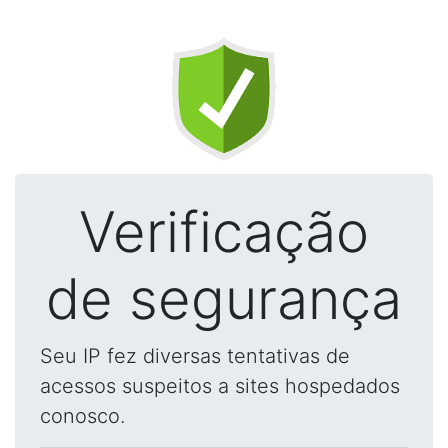
Verificação
de segurança
Seu IP fez diversas tentativas de
acessos suspeitos a sites hospedados
conosco.