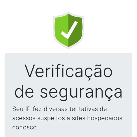
Verificação
de segurança
Seu IP fez diversas tentativas de
acessos suspeitos a sites hospedados
conosco.