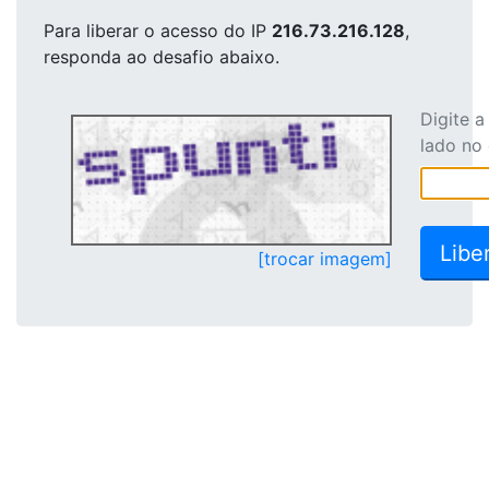
Para liberar o acesso
do IP
216.73.216.128
,
responda ao desafio abaixo.
Digite 
lado no
[trocar imagem]