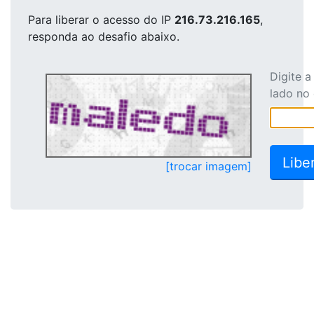
Para liberar o acesso
do IP
216.73.216.165
,
responda ao desafio abaixo.
Digite 
lado no
[trocar imagem]